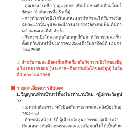
- คุณสามารถซื้อ 'กุญแจทอง' เพื่อเปิดช่องสี่เหลี่ยมโดยใ
ช้ทอง (จำกัดการซื้อ 5 ครั้ง)
คูปอง
- การทำภารกิจบิงโกในแต่ละแถวสำเร็จจะได้รับรางวัลเ
ฉพาะแถวนั้น ๆ และจะมีการมอบรางวัลสะสมเพิ่มเติมตา
มจำนวนแถวที่ทำสำเร็จ
ใช้คูปอง
- กิจกรรมบิงโกจะหมุนเวียนทุกสี่สัปดาห์ กิจกรรมจะเริ่ม
ตั้งแต่วันจันทร์ที่ 6 มกราคม 2568 ถึงวันอาทิตย์ที่ 12 มกร
าคม 2568
บริการลูกค้า
※ สำหรับรายละเอียดเพิ่มเติมเกี่ยวกับกิจกรรมบิงโกของยีอุ
น โปรดตรวจสอบ [ประกาศ - กิจกรรมบิงโกของยีอุน] ในวัน
ที่ 3 มกราคม 2568
■ รายละเอียดการอัปเดต
1. วิญญาณหัวหน้าปาร์ตี้พงไพรตำนานใหม่: <ผู้เฝ้าระวัง ลูน่
า>
- เอฟเฟกต์เฉพาะ: พลังป้องกันกายภาพและพลังป้องกันอ
าคม + 20
- ทักษะหัวหน้าปาร์ตี้ ผู้เฝ้าระวัง ลูน่า 'พรของผู้เฝ้าระวัง'
มีผลเฉพาะกับตัวละครของคุณเองเมื่อคุณไม่ได้เป็นหัวห