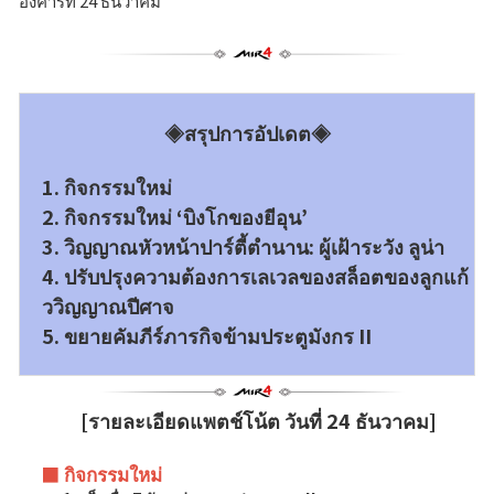
อังคารที่ 24 ธันวาคม
เว็บไซต์แบรนด์
ข่าว
◈สรุปการอัปเดต◈
ประกาศ
1. กิจกรรมใหม่
2. กิจกรรมใหม่ ‘บิงโกของยีอุน’
หมายเหตุแพทช์
3. วิญญาณหัวหน้าปาร์ตี้ตำนาน: ผู้เฝ้าระวัง ลูน่า
4. ปรับปรุงความต้องการเลเวลของสล็อตของลูกแก้
อีเวนต์
ววิญญาณปีศาจ
5. ขยายคัมภีร์ภารกิจข้ามประตูมังกร II
กิจกรรม
[รายละเอียดแพตช์โน้ต วันที่ 24 ธันวาคม]
การจัดอันดับ
■ กิจกรรมใหม่
การจัดอันดับคะแนนพลังงาน