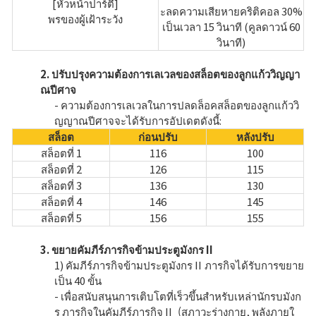
[หัวหน้าปาร์ตี้]
ะลดความเสียหายคริติคอล 30%
พรของผู้เฝ้าระวัง
เป็นเวลา 15 วินาที (คูลดาวน์ 60
วินาที)
2. ปรับปรุงความต้องการเลเวลของสล็อตของลูกแก้ววิญญา
ณปีศาจ
- ความต้องการเลเวลในการปลดล็อคสล็อตของลูกแก้ววิ
ญญาณปีศาจจะได้รับการอัปเดตดังนี้:
สล็อต
ก่อนปรับ
หลังปรับ
สล็อตที่ 1
116
100
สล็อตที่ 2
126
115
สล็อตที่ 3
136
130
สล็อตที่ 4
146
145
สล็อตที่ 5
156
155
3. ขยายคัมภีร์ภารกิจข้ามประตูมังกร II
1) คัมภีร์ภารกิจข้ามประตูมังกร II ภารกิจได้รับการขยาย
เป็น 40 ขั้น
- เพื่อสนับสนุนการเติบโตที่เร็วขึ้นสำหรับเหล่านักรบมังก
ร ภารกิจในคัมภีร์ภารกิจ II (สภาวะร่างกาย, พลังภายใ