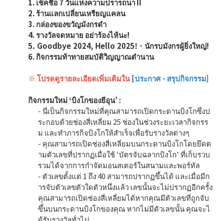
1. เช็คชื่อ 7 วันแห่งความปรารถนา II
2. ร้านแลกเปลี่ยนเหรียญแคลน
การจัดอันดับคลาส
3. กล่องของขวัญมังกรดำ
4. รางวัลจดหมาย อย่าร้องไห้นะ!
การจัดอันดับแคลน
5. Goodbye 2024, Hello 2025! - นักรบมังกรผู้ยิ่งใหญ่!
6. กิจกรรมท้าทายสมบัติวิญญาณตำนาน
สงคราม
※ โปรดดูรายละเอียดเพิ่มเติมใน
[ประกาศ - สรุปกิจกรรม]
Hidden Valley Capture
กิจกรรมใหม่ ‘บิงโกของยีอุน’ :
- นี่เป็นกิจกรรมใหม่ที่คุณสามารถเปิดกระดานบิงโกซึ่งป
สงครามยึดปราสาทบิชอน
ระกอบด้วยช่องสี่เหลี่ยม 25 ช่องในช่วงระยะเวลากิจกรร
ม และทำภารกิจบิงโกให้สำเร็จเพื่อรับรางวัลต่างๆ
การแย่งชิงซาบัค
- คุณสามารถเปิดช่องสี่เหลี่ยมบนกระดานบิงโกโดยยึดต
ามตัวเลขที่ปรากฏเมื่อใช้ 'บัตรจับฉลากบิงโก' ที่เก็บรวบ
รวมได้จากการกำจัดมอนสเตอร์ในสนามและพอร์ทัล
คู่มือเกม
- ตัวเลขตั้งแต่ 1 ถึง 40 สามารถปรากฏขึ้นได้ และเมื่อมีก
ารจับตัวเลขตัวใดตัวหนึ่งแล้ว เลขนั้นจะไม่ปรากฏอีกครั้ง
คุณสามารถเปิดช่องสี่เหลี่ยมได้หากคุณมีตัวเลขที่ถูกจับ
เคล็ดลับพื้นฐาน
ขึ้นบนกระดานบิงโกของคุณ หากไม่มีตัวเลขนั้น คุณจะไ
ด้รับรางวัลทั่วไป
สารานุกรม