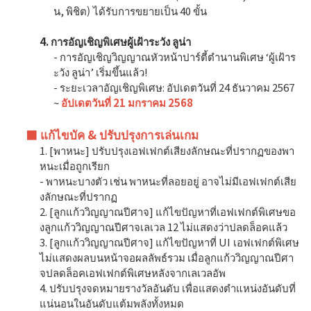
น, พิชิต) ได้รับการขยายเป็น 40 ขั้น
4. การอัญเชิญพิเศษผู้เฝ้าระวัง ลูน่า
- การอัญเชิญวิญญาณหัวหน้าปาร์ตี้ตำนานพิเศษ ‘ผู้เฝ้าร
ะวัง ลูน่า’ เริ่มขึ้นแล้ว!
- ระยะเวลาอัญเชิญพิเศษ: อัปเดตวันที่ 24 ธันวาคม 2567
~
อัปเดตวันที่ 21 มกราคม 2568
■ แก้ไขบัค & ปรับปรุงการเล่นเกม
1. [พาหนะ] ปรับปรุงเอฟเฟกต์เสียงลักษณะที่ปรากฏของพา
หนะเมื่อถูกเรียก
- พาหนะบางตัว เช่น พาหนะที่ลอยอยู่ อาจไม่มีเอฟเฟกต์เสีย
งลักษณะที่ปรากฏ
2. [ลูกแก้ววิญญาณปีศาจ] แก้ไขปัญหาที่เอฟเฟกต์พิเศษขอ
งลูกแก้ววิญญาณปีศาจเลเวล 12 ไม่แสดงว่าปลดล็อคแล้ว
3. [ลูกแก้ววิญญาณปีศาจ] แก้ไขปัญหาที่ UI เอฟเฟกต์พิเศษ
ไม่แสดงผลบนหน้าจอผลลัพธ์รวม เมื่อลูกแก้ววิญญาณปีศา
จปลดล็อคเอฟเฟกต์พิเศษหลังจากเลเวลอัพ
4. ปรับปรุงจดหมายรางวัลอันดับ เพื่อแสดงตำแหน่งอันดับที่
แน่นอนในอันดับแต้มพลังทั้งหมด