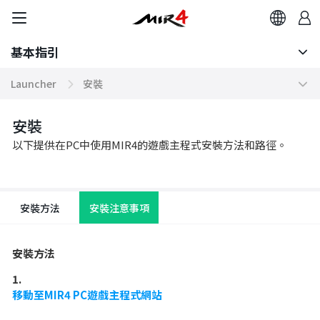
基本指引
基本指引
Launcher
安裝
準備開始遊戲
Steam
遊戲百科
安裝
以下提供在PC中使用MIR4的遊戲主程式安裝方法和路徑。
角色
安裝
介面
安裝方法
安裝注意事項
基本操作
戰鬥方法
安裝方法
進行探索
1.
移動至MIR4 PC遊戲主程式網站
Launcher