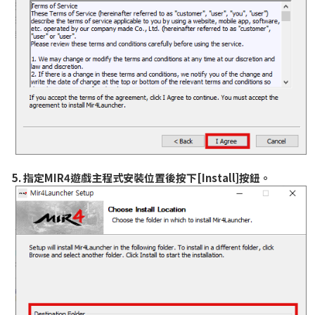
遊戲百科
酷碰券
序號兌換
客服中心
5. 指定MIR4遊戲主程式安裝位置後按下[Install]按鈕。