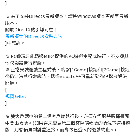
]
※ 為了安裝DirectX最新版本，請將Windows版本更新至最新
版本。
關於DirectX的引導可在 [
最新版本的DirectX安裝方法
]中確認。
※ PC遊玩只能透過MIR4提供的PC遊戲主程式進行，不支援其
他模擬器進行遊戲。
※ 正常安裝遊戲主程式後，點擊[1Game]按鈕和[2Game]按鈕
後仍無法執行遊戲時，透過visual c++可重新發佈包檔來解決
問題。
[
視窗 64bit
]
※ 雙客戶端中的第二個客戶端執行後，必須在伺服器選擇畫面
中登出帳號。(如果在未變更第二個客戶端帳號的情況下連接遊
戲，則會偵測到雙重連接，而導致已登入的遊戲終止。)