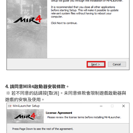
職業排名
門派排名
戰爭
秘谷佔領戰
比奇攻城戰
沙巴克爭霸
4. 請同意MIR4啟動器安裝條款。
※ 若不同意的話請按[取消]。未同意條款會限制遊戲啟動器與
遊戲的安裝及使用。
遊戲指引
基本指引