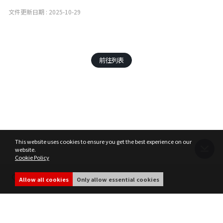
文件更新日期 : 2025-10-29
前往列表
This website uses cookies to ensure you get the best experience on our
website.
Cookie Policy
52
Allow all cookies
Only allow essential cookies
服務條款
個人資訊處理方針
遊戲營運政策
Cookie Policy